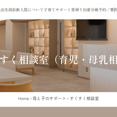
娩
出生前診断
入院について
子育てサポート
里帰り出産
分娩予約／費
すく相談室（育児・母乳
Home
›
母と子のサポート
›
すくすく相談室