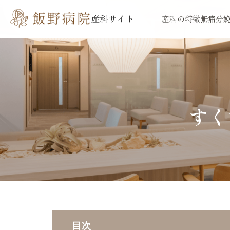
内
産科サイト
産科の特徴
無痛分
容
を
ス
キ
ッ
プ
すく
目次